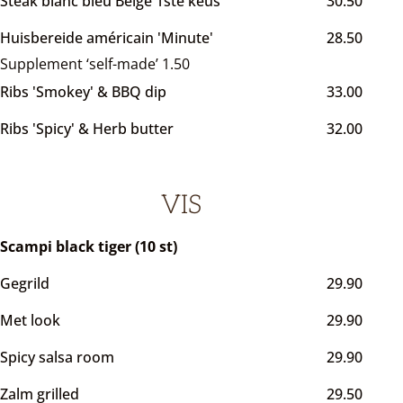
Steak blanc bleu Belge 1ste keus
30.50
Huisbereide américain 'Minute'
28.50
Supplement ‘self-made’ 1.50
Ribs 'Smokey' & BBQ dip
33.00
Ribs 'Spicy' & Herb butter
32.00
VIS
Scampi black tiger (10 st)
Gegrild
29.90
Met look
29.90
Spicy salsa room
29.90
Zalm grilled
29.50