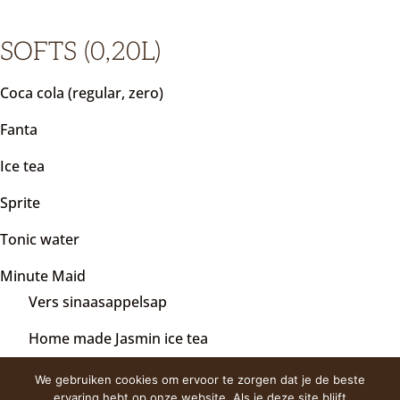
SOFTS (0,20L)
Coca cola (regular, zero)
Fanta
Ice tea
Sprite
Tonic water
Minute Maid
Vers sinaasappelsap
Home made Jasmin ice tea
Water 0,5 l / 0,75 l
We gebruiken cookies om ervoor te zorgen dat je de beste
ervaring hebt op onze website. Als je deze site blijft