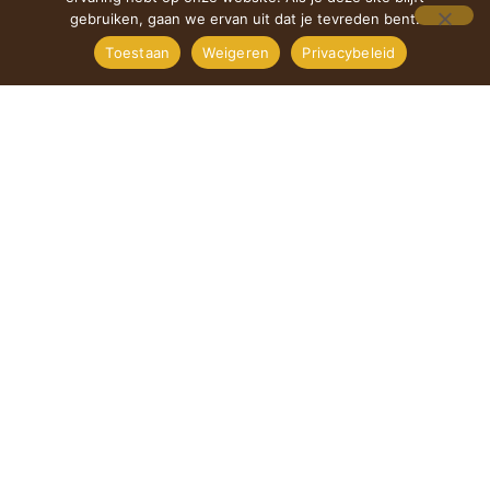
gebruiken, gaan we ervan uit dat je tevreden bent.
Toestaan
Weigeren
Privacybeleid
BIEREN
Bavik Pils
Hoegaarden
Kriek (Lindemans)
Carlsberg
Waterloo ( Bio )
Petrus (blonde/bruin)
Leffe (blonde)
Duvel