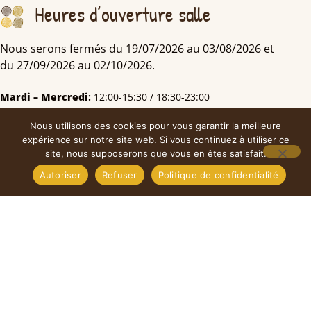
Heures d’ouverture salle
Nous serons fermés du 19/07/2026 au 03/08/2026 et
du 27/09/2026 au 02/10/2026.
Mardi – Mercredi
:
12:00-15:30 / 18:30-23:00
Jeudi
:
12:00-15:30
Nous utilisons des cookies pour vous garantir la meilleure
Vendredi
:
12:00-15:30 / 18:30-23:00
expérience sur notre site web. Si vous continuez à utiliser ce
site, nous supposerons que vous en êtes satisfait.
Samedi
:
18:00-24:00
Lundi & Dimanche
:
Fermé
Autoriser
Refuser
Politique de confidentialité
Cuisine
Mardi – Mercredi
:
12:00-14:00/18:30-21:00
Jeudi
:
12:00-14:00